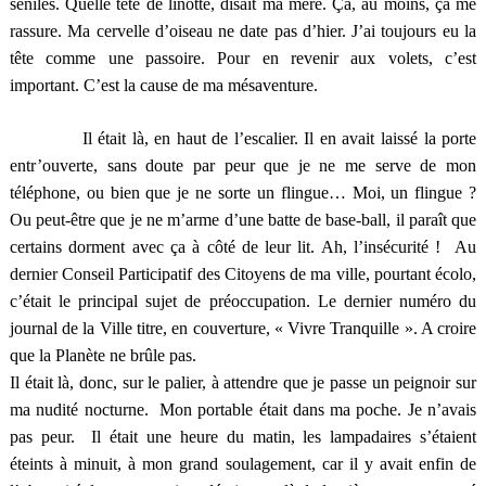
séniles. Quelle tête de linotte, disait ma mère. Ça, au moins, ça me
rassure. Ma cervelle d’oiseau ne date pas d’hier. J’ai toujours eu la
tête comme une passoire. Pour en revenir aux volets, c’est
important. C’est la cause de ma mésaventure.
Il était là, en haut de l’escalier. Il en avait laissé la porte
entr’ouverte, sans doute par peur que je ne me serve de mon
téléphone, ou bien que je ne sorte un flingue… Moi, un flingue ?
Ou peut-être que je ne m’arme d’une batte de base-ball, il paraît que
certains dorment avec ça à côté de leur lit. Ah, l’insécurité ! Au
dernier Conseil Participatif des Citoyens de ma ville, pourtant écolo,
c’était le principal sujet de préoccupation. Le dernier numéro du
journal de la Ville titre, en couverture, « Vivre Tranquille ». A croire
que la Planète ne brûle pas.
Il était là, donc, sur le palier, à attendre que je passe un peignoir sur
ma nudité nocturne. Mon portable était dans ma poche. Je n’avais
pas peur. Il était une heure du matin, les lampadaires s’étaient
éteints à minuit, à mon grand soulagement, car il y avait enfin de