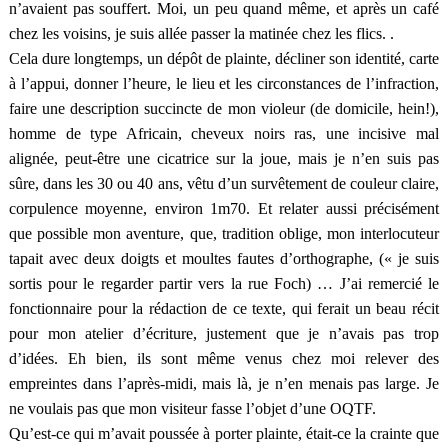
n’avaient pas souffert. Moi, un peu quand même, et après un café
chez les voisins, je suis allée passer la matinée chez les flics. .
Cela dure longtemps, un dépôt de plainte, décliner son identité, carte
à l’appui, donner l’heure, le lieu et les circonstances de l’infraction,
faire une description succincte de mon violeur (de domicile, hein!),
homme de type Africain, cheveux noirs ras, une incisive mal
alignée, peut-être une cicatrice sur la joue, mais je n’en suis pas
sûre, dans les 30 ou 40 ans, vêtu d’un survêtement de couleur claire,
corpulence moyenne, environ 1m70. Et relater aussi précisément
que possible mon aventure, que, tradition oblige, mon interlocuteur
tapait avec deux doigts et moultes fautes d’orthographe, (« je suis
sortis pour le regarder partir vers la rue Foch) … J’ai remercié le
fonctionnaire pour la rédaction de ce texte, qui ferait un beau récit
pour mon atelier d’écriture, justement que je n’avais pas trop
d’idées. Eh bien, ils sont même venus chez moi relever des
empreintes dans l’après-midi, mais là, je n’en menais pas large. Je
ne voulais pas que mon visiteur fasse l’objet d’une OQTF.
Qu’est-ce qui m’avait poussée à porter plainte, était-ce la crainte que