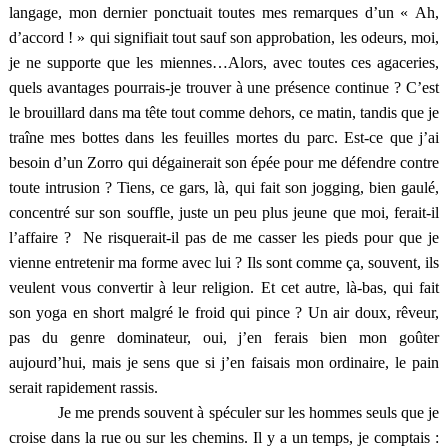
langage, mon dernier ponctuait toutes mes remarques d’un « Ah,
d’accord ! » qui signifiait tout sauf son approbation, les odeurs, moi,
je ne supporte que les miennes…Alors, avec toutes ces agaceries,
quels avantages pourrais-je trouver à une présence continue ? C’est
le brouillard dans ma tête tout comme dehors, ce matin, tandis que je
traîne mes bottes dans les feuilles mortes du parc. Est-ce que j’ai
besoin d’un Zorro qui dégainerait son épée pour me défendre contre
toute intrusion ? Tiens, ce gars, là, qui fait son jogging, bien gaulé,
concentré sur son souffle, juste un peu plus jeune que moi, ferait-il
l’affaire ? Ne risquerait-il pas de me casser les pieds pour que je
vienne entretenir ma forme avec lui ? Ils sont comme ça, souvent, ils
veulent vous convertir à leur religion. Et cet autre, là-bas, qui fait
son yoga en short malgré le froid qui pince ? Un air doux, rêveur,
pas du genre dominateur, oui, j’en ferais bien mon goûter
aujourd’hui, mais je sens que si j’en faisais mon ordinaire, le pain
serait rapidement rassis.
Je me prends souvent à spéculer sur les hommes seuls que je
croise dans la rue ou sur les chemins. Il y a un temps, je comptais :