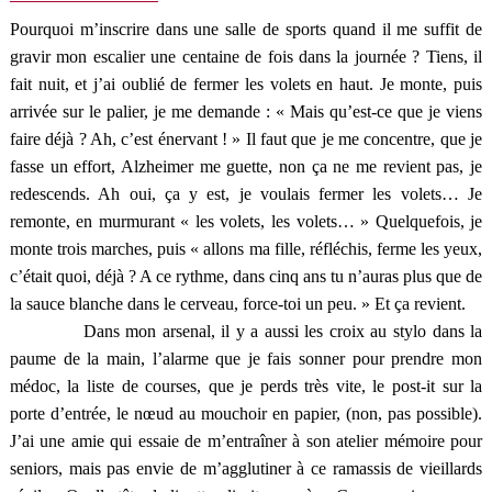
Pourquoi m’inscrire dans une salle de sports quand il me suffit de
gravir mon escalier une centaine de fois dans la journée ? Tiens, il
fait nuit, et j’ai oublié de fermer les volets en haut. Je monte, puis
arrivée sur le palier, je me demande : « Mais qu’est-ce que je viens
faire déjà ? Ah, c’est énervant ! » Il faut que je me concentre, que je
fasse un effort, Alzheimer me guette, non ça ne me revient pas, je
redescends. Ah oui, ça y est, je voulais fermer les volets… Je
remonte, en murmurant « les volets, les volets… » Quelquefois, je
monte trois marches, puis « allons ma fille, réfléchis, ferme les yeux,
c’était quoi, déjà ? A ce rythme, dans cinq ans tu n’auras plus que de
la sauce blanche dans le cerveau, force-toi un peu. » Et ça revient.
Dans mon arsenal, il y a aussi les croix au stylo dans la
paume de la main, l’alarme que je fais sonner pour prendre mon
médoc, la liste de courses, que je perds très vite, le post-it sur la
porte d’entrée, le nœud au mouchoir en papier, (non, pas possible).
J’ai une amie qui essaie de m’entraîner à son atelier mémoire pour
seniors, mais pas envie de m’agglutiner à ce ramassis de vieillards