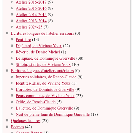
Atelier 2016-2017
(9)
Atelier 2015-2016
(9)
Atelier 2014-2015
(9)
Atelier 2013-2014
(8)
Atelier 2024-25
(7)
Ecritures longues de l'atelier en cours
(0)
Peut-être
(13)
Déjà tard, de Viviane Youx
(22)
Rêverie, de Denise Michel
(1)
Le square, de Dominique Guerville
(38)
Si loin, si près, de Viviane Youx
(10)
Ecritures longues d'ateliers antérieurs
(0)
Jupettes solidaires, de Renée-Claude
(9)
Identités-Elise, de Viviane Youx
(1)
L'ardoise, de Dominique Guerville
(9)
Peurs communes, de Viviane Youx
(23)
Odile, de Renée-Claude
(5)
La lettre, de Dominique Guerville
(9)
Nuit de pleine lune de Dominique Guerville
(18)
Quelques lectures
(25)
Poèmes
(42)
Georges Bonnet
(4)