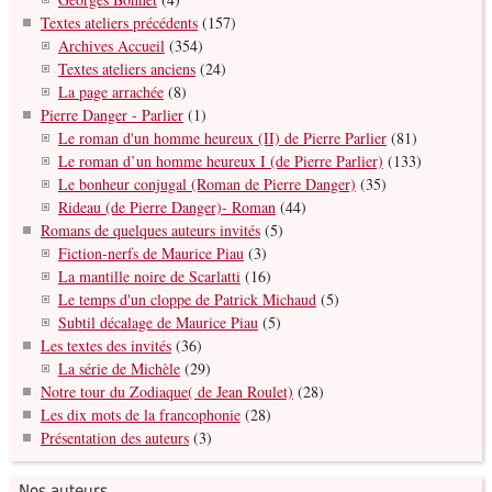
Textes ateliers précédents
(157)
Archives Accueil
(354)
Textes ateliers anciens
(24)
La page arrachée
(8)
Pierre Danger - Parlier
(1)
Le roman d'un homme heureux (II) de Pierre Parlier
(81)
Le roman d’un homme heureux I (de Pierre Parlier)
(133)
Le bonheur conjugal (Roman de Pierre Danger)
(35)
Rideau (de Pierre Danger)- Roman
(44)
Romans de quelques auteurs invités
(5)
Fiction-nerfs de Maurice Piau
(3)
La mantille noire de Scarlatti
(16)
Le temps d'un cloppe de Patrick Michaud
(5)
Subtil décalage de Maurice Piau
(5)
Les textes des invités
(36)
La série de Michèle
(29)
Notre tour du Zodiaque( de Jean Roulet)
(28)
Les dix mots de la francophonie
(28)
Présentation des auteurs
(3)
Nos auteurs