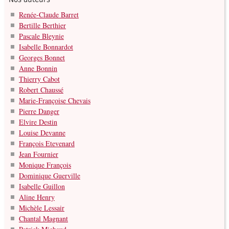
Renée-Claude Barret
Bertille Berthier
Pascale Bleynie
Isabelle Bonnardot
Georges Bonnet
Anne Bonnin
Thierry Cabot
Robert Chaussé
Marie-Françoise Chevais
Pierre Danger
Elvire Destin
Louise Devanne
François Etevenard
Jean Fournier
Monique François
Dominique Guerville
Isabelle Guillon
Aline Henry
Michèle Lessair
Chantal Magnant