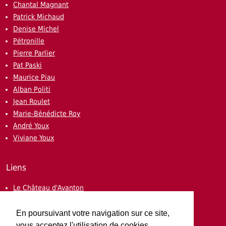
Chantal Magnant
Patrick Michaud
Denise Michel
Pétronille
Pierre Parlier
Pat Paski
Maurice Piau
Alban Politi
Jean Roulet
Marie-Bénédicte Roy
André Youx
Viviane Youx
Liens
Le Château d'Avanton
Propositions d'écriture créative
Tisser les mots
En poursuivant votre navigation sur ce site,
Des blogs d'écriture
vous acceptez l'utilisation de cookies