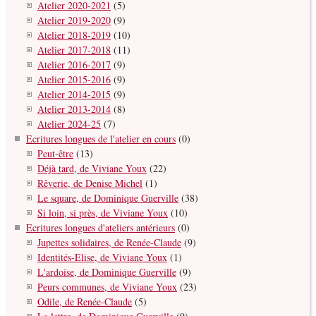
Atelier 2020-2021
(5)
Atelier 2019-2020
(9)
Atelier 2018-2019
(10)
Atelier 2017-2018
(11)
Atelier 2016-2017
(9)
Atelier 2015-2016
(9)
Atelier 2014-2015
(9)
Atelier 2013-2014
(8)
Atelier 2024-25
(7)
Ecritures longues de l'atelier en cours
(0)
Peut-être
(13)
Déjà tard, de Viviane Youx
(22)
Rêverie, de Denise Michel
(1)
Le square, de Dominique Guerville
(38)
Si loin, si près, de Viviane Youx
(10)
Ecritures longues d'ateliers antérieurs
(0)
Jupettes solidaires, de Renée-Claude
(9)
Identités-Elise, de Viviane Youx
(1)
L'ardoise, de Dominique Guerville
(9)
Peurs communes, de Viviane Youx
(23)
Odile, de Renée-Claude
(5)