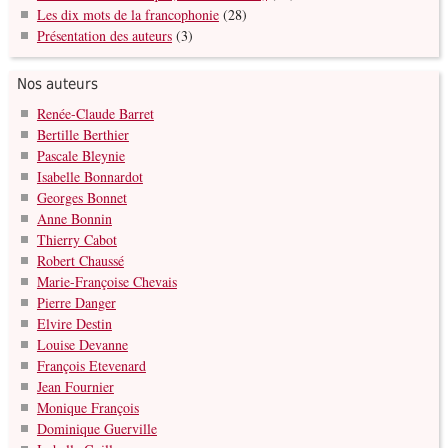
Les dix mots de la francophonie
(28)
Présentation des auteurs
(3)
Nos auteurs
Renée-Claude Barret
Bertille Berthier
Pascale Bleynie
Isabelle Bonnardot
Georges Bonnet
Anne Bonnin
Thierry Cabot
Robert Chaussé
Marie-Françoise Chevais
Pierre Danger
Elvire Destin
Louise Devanne
François Etevenard
Jean Fournier
Monique François
Dominique Guerville