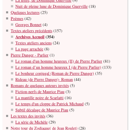
La lettre, de Dominique Guerville
(9)
Nuit de pleine lune de Dominique Guerville
(18)
Quelques lectures
(25)
Poèmes
(42)
Georges Bonnet
(4)
Textes ateliers précédents
(157)
Archives Accueil
(354)
Textes ateliers anciens
(24)
La page arrachée
(8)
Pierre Danger - Parlier
(1)
Le roman d'un homme heureux (II) de Pierre Parlier
(81)
Le roman d’un homme heureux I (de Pierre Parlier)
(133)
Le bonheur conjugal (Roman de Pierre Danger)
(35)
Rideau (de Pierre Danger)- Roman
(44)
Romans de quelques auteurs invités
(5)
Fiction-nerfs de Maurice Piau
(3)
La mantille noire de Scarlatti
(16)
Le temps d'un cloppe de Patrick Michaud
(5)
Subtil décalage de Maurice Piau
(5)
Les textes des invités
(36)
La série de Michèle
(29)
Notre tour du Zodiaque( de Jean Roulet)
(28)